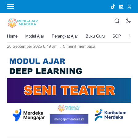
›
BERANDA
MODUL AJAR
Modul Ajar Deep Learning Seni Teater SD,
SMP, SMA
Home
Modul Ajar
Perangkat Ajar
Buku Guru
SOP
New
Joko Umbaran
.
26 September 2025 8:49 am
5 menit membaca