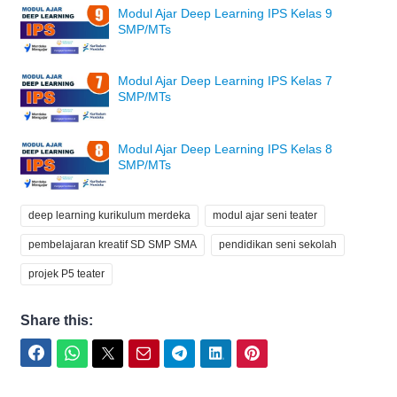
Modul Ajar Deep Learning IPS Kelas 9
SMP/MTs
Modul Ajar Deep Learning IPS Kelas 7
SMP/MTs
Modul Ajar Deep Learning IPS Kelas 8
SMP/MTs
deep learning kurikulum merdeka
modul ajar seni teater
pembelajaran kreatif SD SMP SMA
pendidikan seni sekolah
projek P5 teater
Share this:
Facebook
WhatsApp
Twitter
Email
Telegram
LinkedIn
Pinterest