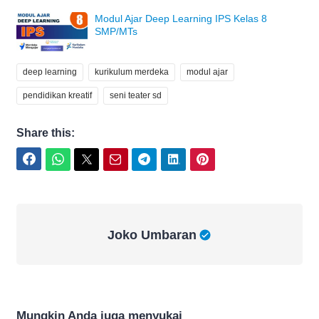
Modul Ajar Deep Learning IPS Kelas 8
SMP/MTs
deep learning
kurikulum merdeka
modul ajar
pendidikan kreatif
seni teater sd
Share this:
Facebook
WhatsApp
Twitter
Email
Telegram
LinkedIn
Pinterest
Joko Umbaran
Joko Umbaran
Mungkin Anda juga menyukai