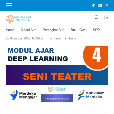
›
BERANDA
MODUL AJAR
Modul ajar Deep Learning Seni Teater
kelas 4 SD/MI
Home
Modul Ajar
Perangkat Ajar
Buku Guru
SOP
New
Joko Umbaran
.
25 Agustus 2025 10:59 am
5 menit membaca