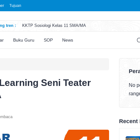
mer
Tujuan
g tren :
KKTP Sosiologi Kelas 11 SMA/MA
ATP Seni Rupa Kelas 11 SMA/MA
ATP Sosiologi Kelas 11 SMA/MA
ar
Buku Guru
SOP
News
ATP Seni Teater Kelas 11 SMA/MA
ATP Sosiologi Kelas 10 SMA/MA
Pera
Learning Seni Teater
No po
A
rang
embaca
Recent 