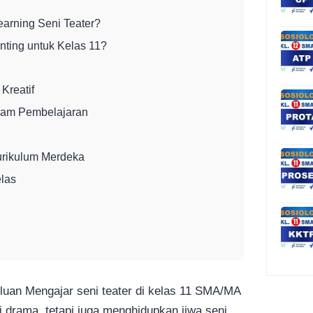
earning Seni Teater?
nting untuk Kelas 11?
Kreatif
alam Pembelajaran
urikulum Merdeka
elas
uan Mengajar seni teater di kelas 11 SMA/MA
 drama, tetapi juga menghidupkan jiwa seni