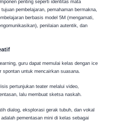
omponen penting seperti identitas mata
n, tujuan pembelajaran, pemahaman bermakna,
embelajaran berbasis model 5M (mengamati,
gomunikasikan), penilaian autentik, dan
atif
arning, guru dapat memulai kelas dengan ice
er spontan untuk mencairkan suasana.
is pertunjukan teater melalui video,
ntasan, lalu membuat sketsa naskah.
tih dialog, eksplorasi gerak tubuh, dan vokal
adalah pementasan mini di kelas sebagai