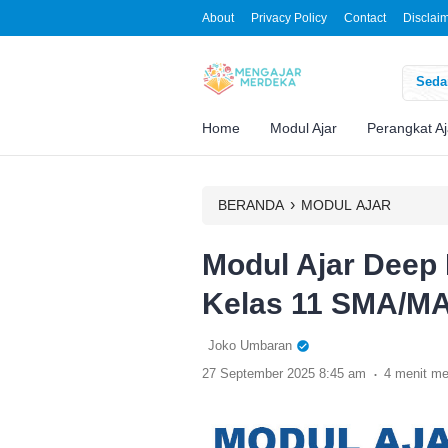
About
Privacy Policy
Contact
Disclai
Sedan
Home
Modul Ajar
Perangkat Aj
›
BERANDA
MODUL AJAR
Modul Ajar Deep 
Kelas 11 SMA/M
Joko Umbaran
.
27 September 2025 8:45 am
4 menit m