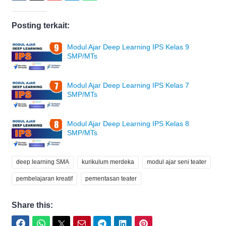
Posting terkait:
Modul Ajar Deep Learning IPS Kelas 9
SMP/MTs
Modul Ajar Deep Learning IPS Kelas 7
SMP/MTs
Modul Ajar Deep Learning IPS Kelas 8
SMP/MTs
deep learning SMA
kurikulum merdeka
modul ajar seni teater
pembelajaran kreatif
pementasan teater
Share this:
Facebook
WhatsApp
Twitter
Email
Telegram
LinkedIn
Pinterest