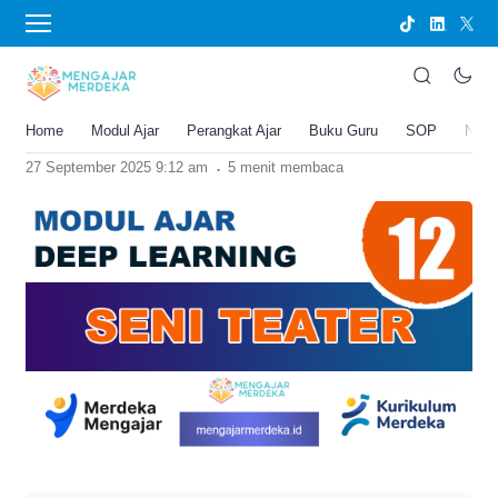
›
BERANDA
MODUL AJAR
Modul Ajar Deep Learning Seni Teater
Kelas 12 SMA/MA
Home
Modul Ajar
Perangkat Ajar
Buku Guru
SOP
New
Joko Umbaran
.
27 September 2025 9:12 am
5 menit membaca