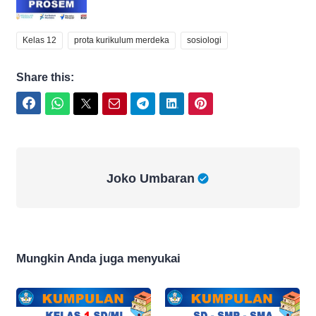
Kelas 12
prota kurikulum merdeka
sosiologi
Share this:
Facebook
WhatsApp
Twitter
Email
Telegram
LinkedIn
Pinterest
Joko Umbaran
Joko Umbaran
Mungkin Anda juga menyukai