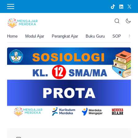
›
BERANDA
PERANGKAT AJAR
PROTA Sosiologi Kelas 12 SMA/MA
Joko Umbaran
Home
Modul Ajar
Perangkat Ajar
Buku Guru
SOP
New
.
19 Juni 2026 4:50 pm
2 menit membaca