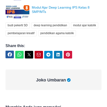
Modul Ajar Deep Learning IPS Kelas 8
SMP/MTs
budi pekerti SD
deep learning pendidikan
modul ajar katolik
pembelajaran kreatif
pendidikan agama katolik
Share this:
Facebook
WhatsApp
Twitter
Email
Telegram
LinkedIn
Pinterest
Joko Umbaran
Joko Umbaran