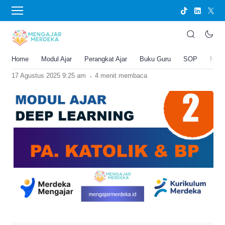
›
BERANDA
MODUL AJAR
Modul Ajar Deep Learning Agama Katolik
dan BP Kelas 2 SD/MI
Home
Modul Ajar
Perangkat Ajar
Buku Guru
SOP
New
Joko Umbaran
.
17 Agustus 2025 9:25 am
4 menit membaca