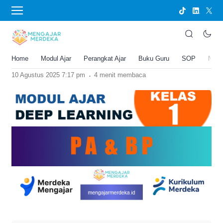
›
BERANDA
MODUL AJAR
Modul Ajar Deep Learning PA dan BP
Kelas 1: Strategi Kreatif dan Efektif
Home
Modul Ajar
Perangkat Ajar
Buku Guru
SOP
New
Joko Umbaran
.
10 Agustus 2025 7:17 pm
4 menit membaca