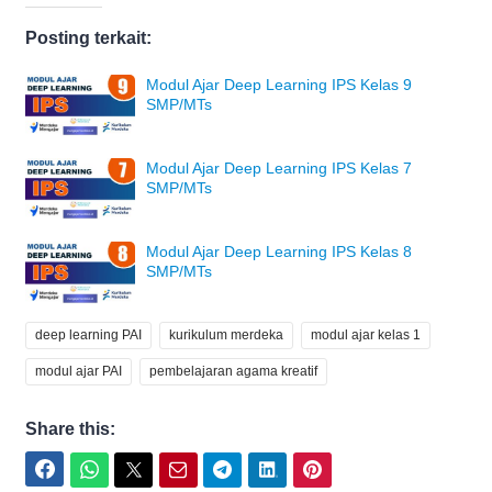
Posting terkait:
Modul Ajar Deep Learning IPS Kelas 9
SMP/MTs
Modul Ajar Deep Learning IPS Kelas 7
SMP/MTs
Modul Ajar Deep Learning IPS Kelas 8
SMP/MTs
deep learning PAI
kurikulum merdeka
modul ajar kelas 1
modul ajar PAI
pembelajaran agama kreatif
Share this:
Facebook
WhatsApp
Twitter
Email
Telegram
LinkedIn
Pinterest