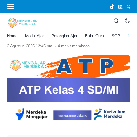
›
BERANDA
BERITA DAN PEMBARUAN
ATP Kelas 4 SD/MI Kurikulum Merdeka:
Panduan Lengkap untuk Guru
Home
Modul Ajar
Perangkat Ajar
Buku Guru
SOP
New
Joko Umbaran
.
2 Agustus 2025 12:45 pm
4 menit membaca