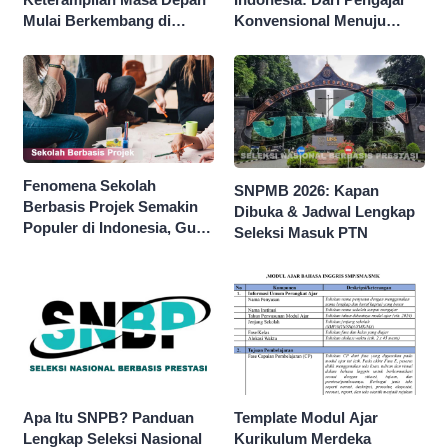
Mulai Berkembang di
Konvensional Menuju
Indonesia
Fasilitator Pembelajaran
Aktif
Fenomena Sekolah
SNPMB 2026: Kapan
Berbasis Projek Semakin
Dibuka & Jadwal Lengkap
Populer di Indonesia, Guru
Seleksi Masuk PTN
Dituntut Lebih Kreatif
Apa Itu SNPB? Panduan
Template Modul Ajar
Lengkap Seleksi Nasional
Kurikulum Merdeka