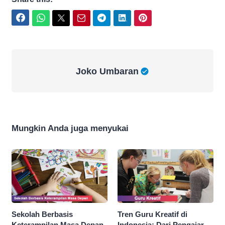
Facebook
WhatsApp
Twitter
Email
Telegram
LinkedIn
Pinterest
Joko Umbaran
Joko Umbaran
Mungkin Anda juga menyukai
Sekolah Berbasis
Tren Guru Kreatif di
Keterampilan Masa Depan
Indonesia: Dari Pengajar