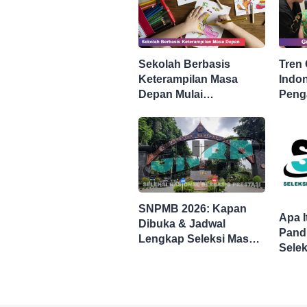
Sekolah Berbasis
Tren 
Keterampilan Masa
Indon
Depan Mulai
Peng
Berkembang di
Menuj
Indonesia
Pembe
SNPMB 2026: Kapan
Apa 
Dibuka & Jadwal
Pand
Lengkap Seleksi Masuk
Selek
PTN
Pene
Baru