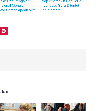
sia: Dari Pengajar
Projek Semakin Populer di
nsional Menuju
Indonesia, Guru Dituntut
tator Pembelajaran Aktif
Lebih Kreatif
Pinterest
ukai