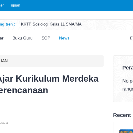
mer
Tujuan
g tren :
KKTP Sosiologi Kelas 11 SMA/MA
ATP Seni Rupa Kelas 11 SMA/MA
ATP Sosiologi Kelas 11 SMA/MA
ar
Buku Guru
SOP
News
ATP Seni Teater Kelas 11 SMA/MA
ATP Sosiologi Kelas 10 SMA/MA
RUAN
Pera
Ajar Kurikulum Merdeka
No po
erencanaan
rang
Recent 
baca