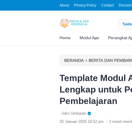
About
Privacy Policy
Contact
Disclai
Sedan
Home
Modul Ajar
Perangkat Aj
›
BERANDA
BERITA DAN PEMBA
Template Modul 
Lengkap untuk P
Pembelajaran
Joko Umbaran
.
25 Januari 2026 10:52 pm
2 menit mem