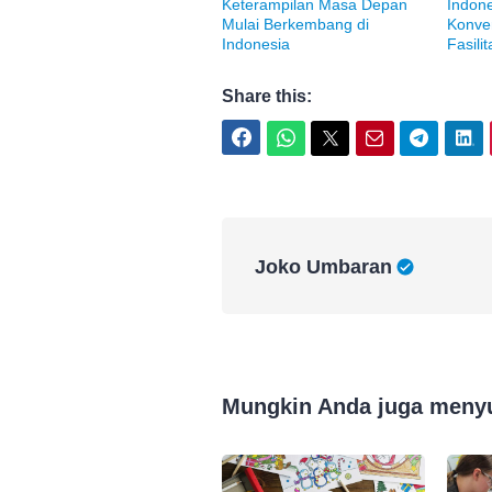
Keterampilan Masa Depan
Indone
Mulai Berkembang di
Konve
Indonesia
Fasili
Share this:
Facebook
WhatsApp
Twitter
Email
Telegram
LinkedIn
Joko Umbaran
Joko Umbaran
Mungkin Anda juga meny