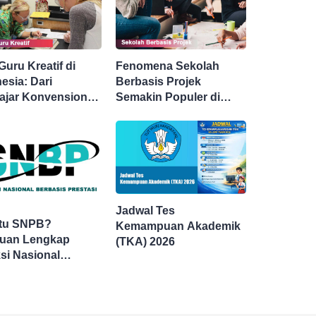
Guru Kreatif di
Fenomena Sekolah
esia: Dari
Berbasis Projek
ajar Konvensional
Semakin Populer di
u Fasilitator
Indonesia, Guru
lajaran Aktif
Dituntut Lebih Kreatif
Jadwal Tes
Itu SNPB?
Kemampuan Akademik
uan Lengkap
(TKA) 2026
si Nasional
rimaan Mahasiswa