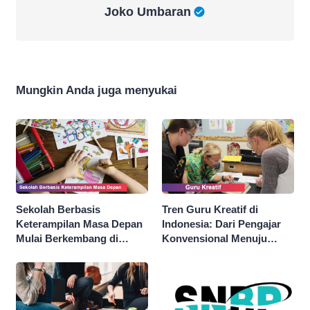
Joko Umbaran
Joko Umbaran
Mungkin Anda juga menyukai
Sekolah Berbasis
Tren Guru Kreatif di
Keterampilan Masa Depan
Indonesia: Dari Pengajar
Mulai Berkembang di
Konvensional Menuju
Indonesia
Fasilitator Pembelajaran
Aktif