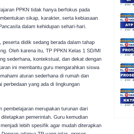
lajaran PPKN tidak hanya berfokus pada
embentukan sikap, karakter, serta kebiasaan
Pancasila dalam kehidupan sehari-hari.
, peserta didik sedang berada dalam tahap
ng. Oleh karena itu, TP PPKN Kelas 1 SD/MI
ng sederhana, kontekstual, dan dekat dengan
jaran ini membantu guru mengarahkan siswa
memahami aturan sederhana di rumah dan
ai perbedaan yang ada di lingkungan
n pembelajaran merupakan turunan dari
 ditetapkan pemerintah. Guru kemudian
enjadi lebih spesifik agar mudah diterapkan
. Dengan adanya TP yang jelas, proses