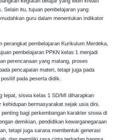
angkan kegiatan belajar yang lebih kreatif
. Selain itu, tujuan pembelajaran yang
emudahkan guru dalam menentukan indikator
n perangkat pembelajaran Kurikulum Merdeka,
ujuan pembelajaran PPKN kelas 1 menjadi
gan perencanaan yang matang, proses
pada pencapaian materi, tetapi juga pada
ositif pada peserta didik.
 tepat, siswa kelas 1 SD/MI diharapkan
r kehidupan bermasyarakat sejak usia dini.
i penting bagi perkembangan karakter siswa di
Dengan demikian, pendidikan kewarganegaraan
ran, tetapi juga sarana membentuk generasi
ab, dan memiliki rasa cinta terhadap bangsa