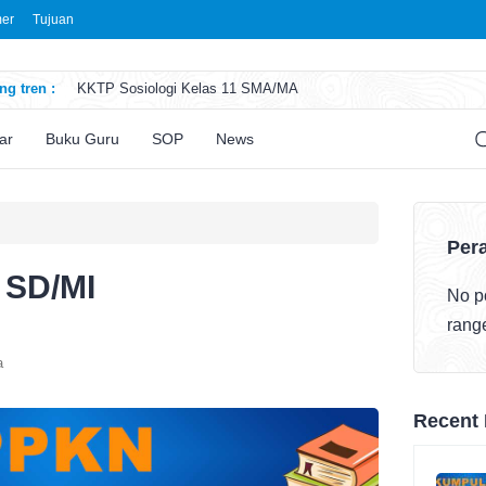
mer
Tujuan
g tren :
KKTP Sosiologi Kelas 11 SMA/MA
ATP Seni Rupa Kelas 11 SMA/MA
ATP Sosiologi Kelas 11 SMA/MA
ar
Buku Guru
SOP
News
ATP Seni Teater Kelas 11 SMA/MA
ATP Sosiologi Kelas 10 SMA/MA
Pera
 SD/MI
No po
rang
a
Recent 