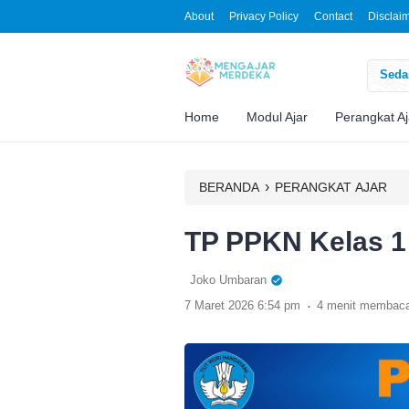
About
Privacy Policy
Contact
Disclai
Sedan
Home
Modul Ajar
Perangkat Aj
›
BERANDA
PERANGKAT AJAR
TP PPKN Kelas 1
Joko Umbaran
.
7 Maret 2026 6:54 pm
4 menit membac