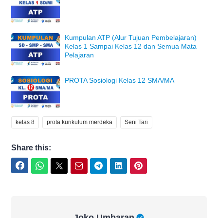
Kumpulan ATP (Alur Tujuan Pembelajaran)
Kelas 1 Sampai Kelas 12 dan Semua Mata
Pelajaran
PROTA Sosiologi Kelas 12 SMA/MA
kelas 8
prota kurikulum merdeka
Seni Tari
Share this:
Facebook
WhatsApp
Twitter
Email
Telegram
LinkedIn
Pinterest
Joko Umbaran
Joko Umbaran