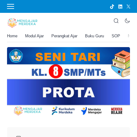
›
BERANDA
PERANGKAT AJAR
PROTA Seni Tari Kelas 8 SMP/MTs
Joko Umbaran
Home
Modul Ajar
Perangkat Ajar
Buku Guru
SOP
New
.
25 Mei 2026 8:02 pm
5 menit membaca