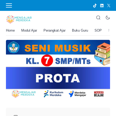
›
BERANDA
PERANGKAT AJAR
PROTA Seni Musik Kelas 7 SMP/MTs
Joko Umbaran
Home
Modul Ajar
Perangkat Ajar
Buku Guru
SOP
New
.
23 April 2026 6:35 am
4 menit membaca