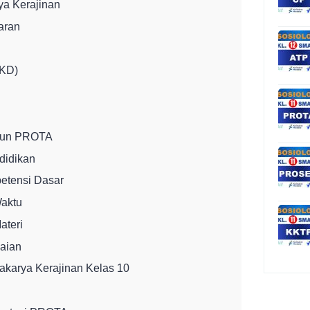
a Kerajinan
jaran
(KD)
sun PROTA
didikan
petensi Dasar
aktu
ateri
aian
akarya Kerajinan Kelas 10