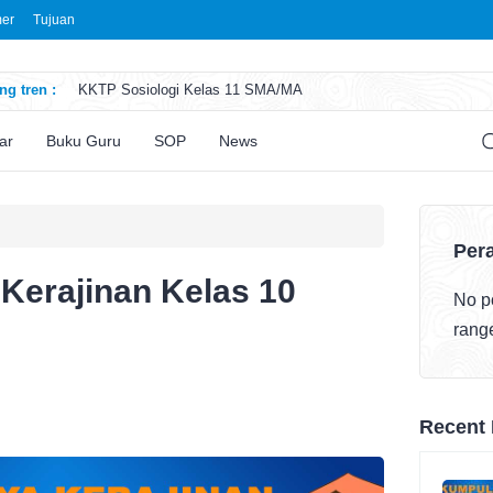
mer
Tujuan
g tren :
KKTP Sosiologi Kelas 11 SMA/MA
ATP Seni Rupa Kelas 11 SMA/MA
ATP Sosiologi Kelas 11 SMA/MA
ar
Buku Guru
SOP
News
ATP Seni Teater Kelas 11 SMA/MA
ATP Sosiologi Kelas 10 SMA/MA
Pera
Kerajinan Kelas 10
No po
rang
Recent 