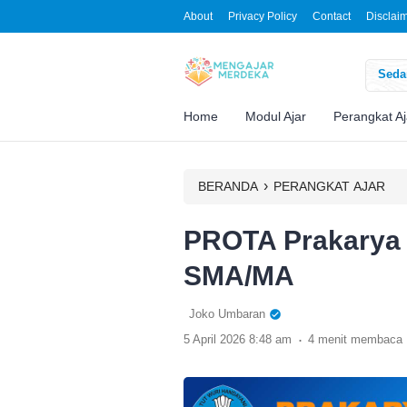
About
Privacy Policy
Contact
Disclai
Sedan
Home
Modul Ajar
Perangkat Aj
›
BERANDA
PERANGKAT AJAR
PROTA Prakarya 
SMA/MA
Joko Umbaran
.
5 April 2026 8:48 am
4 menit membaca