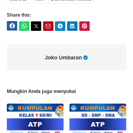
Share this:
Facebook
WhatsApp
Twitter
Email
Telegram
LinkedIn
Pinterest
Joko Umbaran
Joko Umbaran
Mungkin Anda juga menyukai