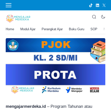
›
BERANDA
PERANGKAT AJAR
PROTA PJOK Kelas 2 SD/MI
Joko Umbaran
Home
Modul Ajar
Perangkat Ajar
Buku Guru
SOP
New
.
23 Februari 2026 12:43 pm
2 menit membaca
mengajarmerdeka.id
– Program Tahunan atau