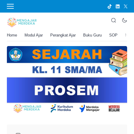
›
BERANDA
PERANGKAT AJAR
PROSEM Sejarah Kelas 11 SMA/MA
Joko Umbaran
Home
Modul Ajar
Perangkat Ajar
Buku Guru
SOP
New
.
15 April 2026 6:50 pm
4 menit membaca