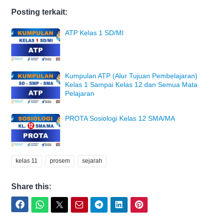
Posting terkait:
ATP Kelas 1 SD/MI
Kumpulan ATP (Alur Tujuan Pembelajaran)
Kelas 1 Sampai Kelas 12 dan Semua Mata
Pelajaran
PROTA Sosiologi Kelas 12 SMA/MA
kelas 11
prosem
sejarah
Share this:
Facebook
WhatsApp
Twitter
Email
Telegram
LinkedIn
Pinterest