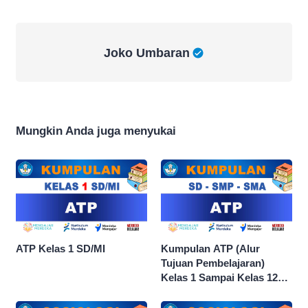
Joko Umbaran
Joko Umbaran
Mungkin Anda juga menyukai
ATP Kelas 1 SD/MI
Kumpulan ATP (Alur
Tujuan Pembelajaran)
Kelas 1 Sampai Kelas 12
dan Semua Mata Pelajaran