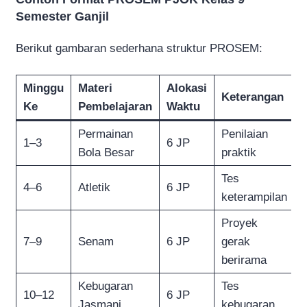
Semester Ganjil
Berikut gambaran sederhana struktur PROSEM:
Minggu
Materi
Alokasi
Keterangan
Ke
Pembelajaran
Waktu
Permainan
Penilaian
1–3
6 JP
Bola Besar
praktik
Tes
4–6
Atletik
6 JP
keterampilan
Proyek
7–9
Senam
6 JP
gerak
berirama
Kebugaran
Tes
10–12
6 JP
Jasmani
kebugaran