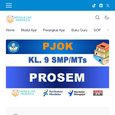
›
BERANDA
PERANGKAT AJAR
PROSEM PJOK Kelas 9 SMP/MTs
Joko Umbaran
Home
Modul Ajar
Perangkat Ajar
Buku Guru
SOP
New
.
3 Maret 2026 11:44 pm
4 menit membaca