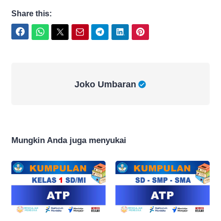
Share this:
Facebook
WhatsApp
Twitter
Email
Telegram
LinkedIn
Pinterest
Joko Umbaran
Joko Umbaran
Mungkin Anda juga menyukai