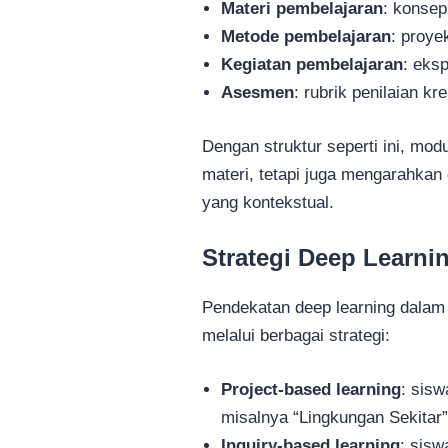
Materi pembelajaran
: konsep
Metode pembelajaran
: proye
Kegiatan pembelajaran
: eksp
Asesmen
: rubrik penilaian kr
Dengan struktur seperti ini, mod
materi, tetapi juga mengarahka
yang kontekstual.
Strategi Deep Learni
Pendekatan deep learning dalam 
melalui berbagai strategi:
Project-based learning
: sis
misalnya “Lingkungan Sekitar”
Inquiry-based learning
: sisw