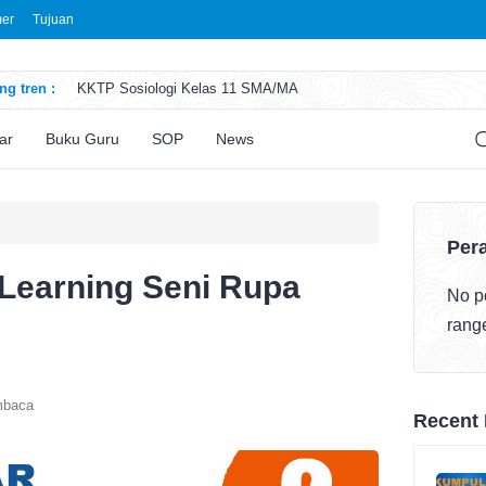
mer
Tujuan
g tren :
KKTP Sosiologi Kelas 11 SMA/MA
ATP Seni Rupa Kelas 11 SMA/MA
ATP Sosiologi Kelas 11 SMA/MA
ar
Buku Guru
SOP
News
ATP Seni Teater Kelas 11 SMA/MA
ATP Sosiologi Kelas 10 SMA/MA
Pera
 Learning Seni Rupa
No po
rang
mbaca
Recent 