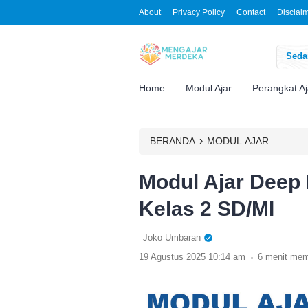
About
Privacy Policy
Contact
Disclai
Sedan
Home
Modul Ajar
Perangkat Aj
›
BERANDA
MODUL AJAR
Modul Ajar Deep
Kelas 2 SD/MI
Joko Umbaran
.
19 Agustus 2025 10:14 am
6 menit me