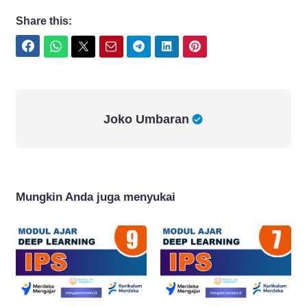
Share this:
Facebook
WhatsApp
Twitter
Email
Telegram
LinkedIn
Pinterest
Joko Umbaran
Joko Umbaran
Mungkin Anda juga menyukai