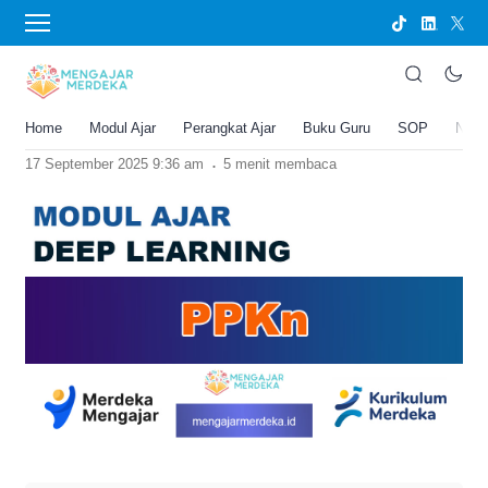
›
BERANDA
MODUL AJAR
Modul Ajar Deep Learning PPKN Semua
Kelas
Home
Modul Ajar
Perangkat Ajar
Buku Guru
SOP
New
Joko Umbaran
.
17 September 2025 9:36 am
5 menit membaca