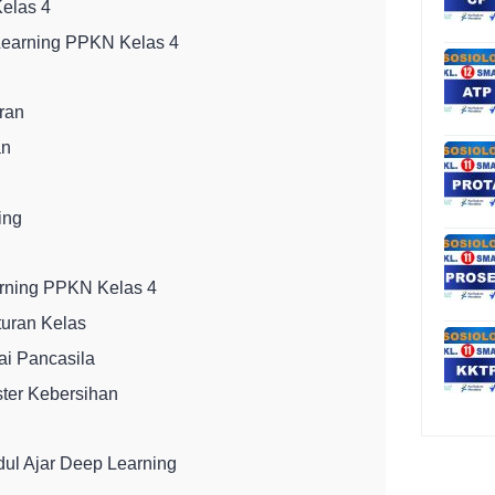
elas 4
 Learning PPKN Kelas 4
ran
an
ing
arning PPKN Kelas 4
Aturan Kelas
lai Pancasila
ster Kebersihan
ul Ajar Deep Learning