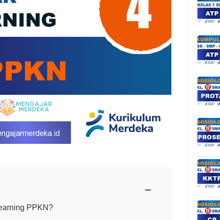
−
Learning PPKN?