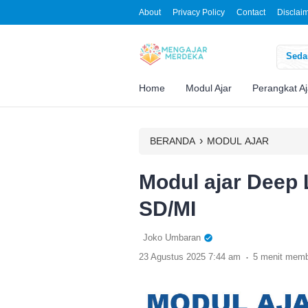
About
Privacy Policy
Contact
Disclai
Sedan
Home
Modul Ajar
Perangkat Aj
›
BERANDA
MODUL AJAR
Modul ajar Deep 
SD/MI
Joko Umbaran
.
23 Agustus 2025 7:44 am
5 menit mem