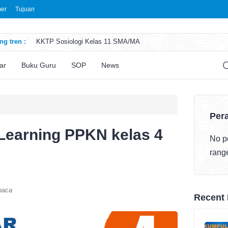
mer
Tujuan
g tren :
KKTP Sosiologi Kelas 11 SMA/MA
ATP Seni Rupa Kelas 11 SMA/MA
ATP Sosiologi Kelas 11 SMA/MA
ar
Buku Guru
SOP
News
ATP Seni Teater Kelas 11 SMA/MA
ATP Sosiologi Kelas 10 SMA/MA
Pera
Learning PPKN kelas 4
No po
rang
baca
Recent 