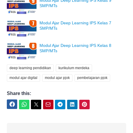
Modul Ajar Deep Learning IPS Kelas 9
SMP/MTs
Modul Ajar Deep Learning IPS Kelas 7
SMP/MTs
Modul Ajar Deep Learning IPS Kelas 8
SMP/MTs
deep learning pendidikan
kurikulum merdeka
modul ajar digital
modul ajar pjok
pembelajaran pjok
Share this:
Facebook
WhatsApp
Twitter
Email
Telegram
LinkedIn
Pinterest
Joko Umbaran