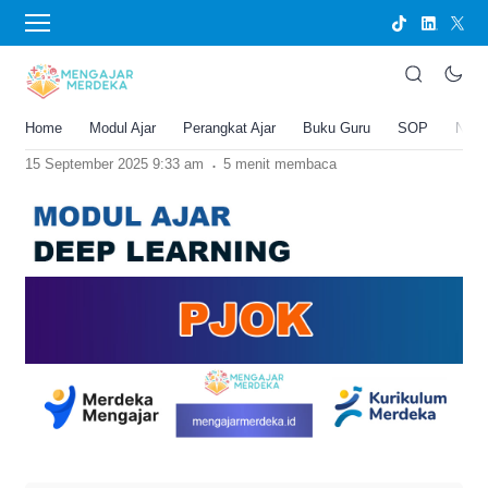
›
BERANDA
MODUL AJAR
Modul Ajar Deep Learning PJOK untuk
Semua Kelas
Home
Modul Ajar
Perangkat Ajar
Buku Guru
SOP
New
Joko Umbaran
.
15 September 2025 9:33 am
5 menit membaca