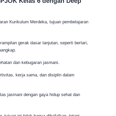
 PJOK Kelas 6 dengan Deep
ran Kurikulum Merdeka, tujuan pembelajaran
pilan gerak dasar lanjutan, seperti berlari,
nangkap.
hatan dan kebugaran jasmani.
ivitas, kerja sama, dan disiplin dalam
itas jasmani dengan gaya hidup sehat dan
.
 tujuan ini tidak hanya dihafalkan, tetapi