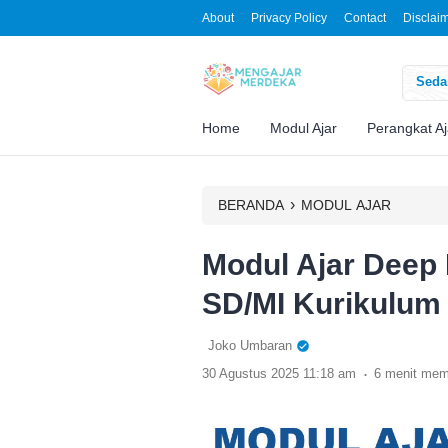
About
Privacy Policy
Contact
Disclai
Sedan
Home
Modul Ajar
Perangkat Aj
›
BERANDA
MODUL AJAR
Modul Ajar Deep
SD/MI Kurikulum
Joko Umbaran
.
30 Agustus 2025 11:18 am
6 menit me