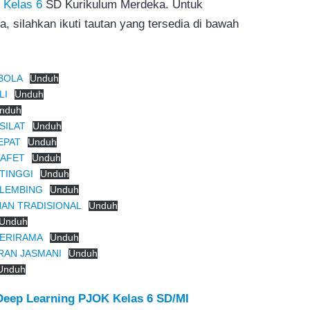
k
Kelas 6
SD Kurikulum Merdeka. Untuk
silahkan ikuti tautan yang tersedia di bawah
BOLA
Unduh
LI
Unduh
nduh
SILAT
Unduh
EPAT
Unduh
TAFET
Unduh
TINGGI
Unduh
 LEMBING
Unduh
AN TRADISIONAL
Unduh
Unduh
BERIRAMA
Unduh
RAN JASMANI
Unduh
Unduh
Deep Learning PJOK Kelas 6 SD/MI