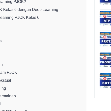
Learning PJOK?
K Kelas 6 dengan Deep Learning
Learning PJOK Kelas 6
la
an
alam PJOK
kstual
ning
Permainan
i