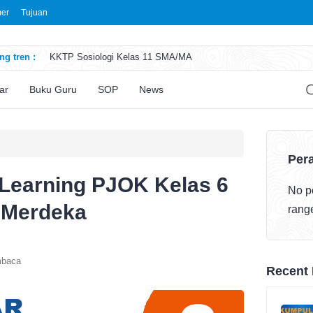
mer
Tujuan
g tren :
KKTP Sosiologi Kelas 11 SMA/MA
ATP Seni Rupa Kelas 11 SMA/MA
ATP Sosiologi Kelas 11 SMA/MA
ar
Buku Guru
SOP
News
ATP Seni Teater Kelas 11 SMA/MA
ATP Sosiologi Kelas 10 SMA/MA
Pera
 Learning PJOK Kelas 6
No po
 Merdeka
rang
mbaca
Recent 