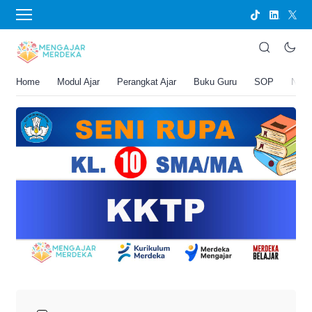
›
BERANDA
PERANGKAT AJAR
KKTP Seni Rupa Kelas 10 SMA/MA
Joko Umbaran
Home
Modul Ajar
Perangkat Ajar
Buku Guru
SOP
New
.
9 Mei 2026 8:32 am
5 menit membaca