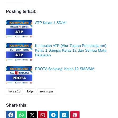
Posting terkait:
ATP Kelas 1 SD/MI
Kumpulan ATP (Alur Tujuan Pembelajaran)
Kelas 1 Sampai Kelas 12 dan Semua Mata
Pelajaran
PROTA Sosiologi Kelas 12 SMA/MA
kelas 10
kktp
seni rupa
Share this:
Facebook
WhatsApp
Twitter
Email
Telegram
LinkedIn
Pinterest