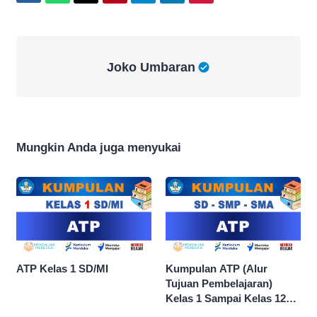
Joko Umbaran
Joko Umbaran
Mungkin Anda juga menyukai
ATP Kelas 1 SD/MI
Kumpulan ATP (Alur
Tujuan Pembelajaran)
Kelas 1 Sampai Kelas 12
dan Semua Mata Pelajaran