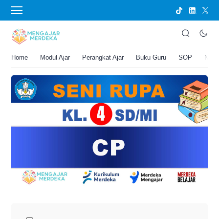
›
BERANDA
PERANGKAT AJAR
CP Seni Rupa Kelas 4 SD/MI
Joko Umbaran
Home
Modul Ajar
Perangkat Ajar
Buku Guru
SOP
New
.
3 Mei 2026 9:59 am
3 menit membaca