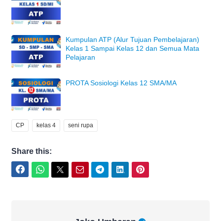
Kumpulan ATP (Alur Tujuan Pembelajaran)
Kelas 1 Sampai Kelas 12 dan Semua Mata
Pelajaran
PROTA Sosiologi Kelas 12 SMA/MA
CP
kelas 4
seni rupa
Share this:
Facebook
WhatsApp
Twitter
Email
Telegram
LinkedIn
Pinterest
Joko Umbaran