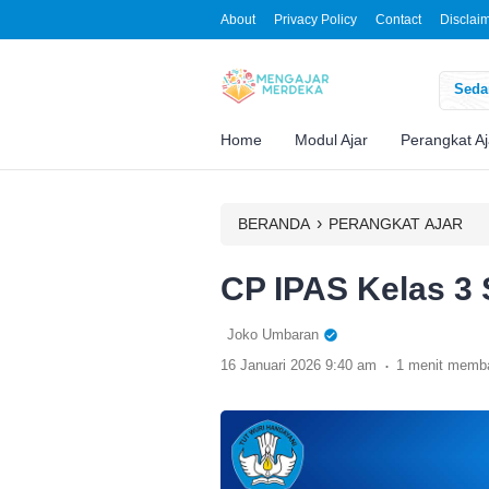
About
Privacy Policy
Contact
Disclai
Sedan
Home
Modul Ajar
Perangkat Aj
›
BERANDA
PERANGKAT AJAR
CP IPAS Kelas 3 
Joko Umbaran
.
16 Januari 2026 9:40 am
1 menit memb