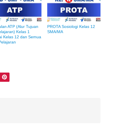
lan ATP (Alur Tujuan
PROTA Sosiologi Kelas 12
lajaran) Kelas 1
SMA/MA
i Kelas 12 dan Semua
Pelajaran
Pinterest