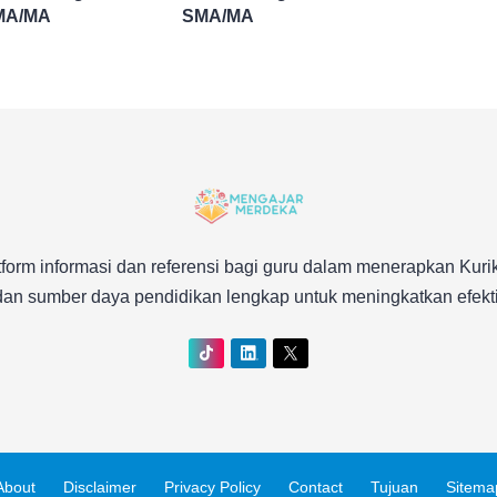
MA/MA
SMA/MA
form informasi dan referensi bagi guru dalam menerapkan Ku
an sumber daya pendidikan lengkap untuk meningkatkan efektiv
About
Disclaimer
Privacy Policy
Contact
Tujuan
Sitema