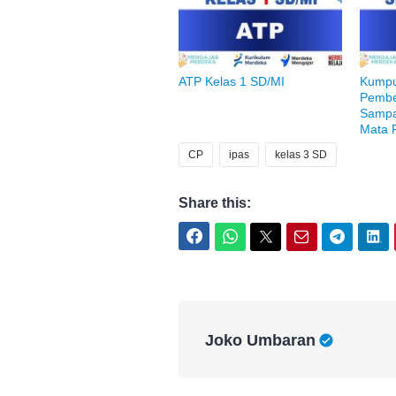
ATP Kelas 1 SD/MI
Kumpu
Pembe
Sampa
Mata 
CP
ipas
kelas 3 SD
Share this:
Facebook
WhatsApp
Twitter
Email
Telegram
LinkedIn
Joko Umbaran
Joko Umbaran