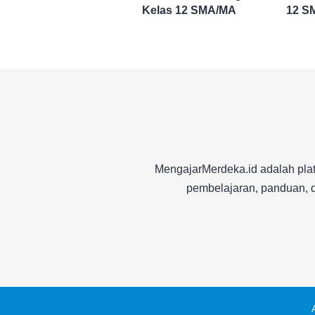
Kelas 12 SMA/MA
12 S
MengajarMerdeka.id adalah plat
pembelajaran, panduan, d