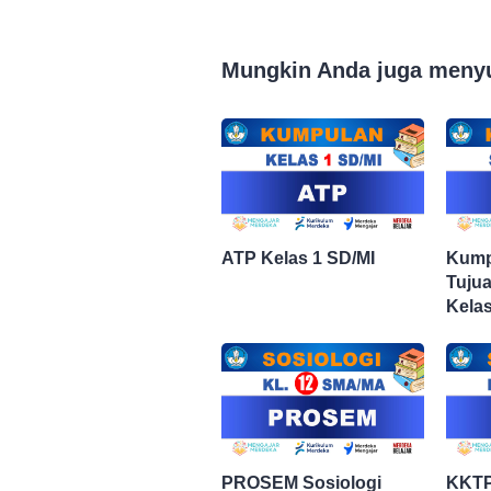
Mungkin Anda juga meny
ATP Kelas 1 SD/MI
Kump
Tuju
Kelas
12 d
Pelaj
PROSEM Sosiologi
KKTP