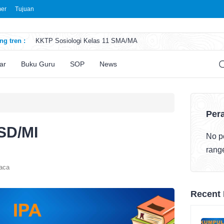
mer
Tujuan
g tren :
KKTP Sosiologi Kelas 11 SMA/MA
ATP Seni Rupa Kelas 11 SMA/MA
ATP Sosiologi Kelas 11 SMA/MA
ar
Buku Guru
SOP
News
ATP Seni Teater Kelas 11 SMA/MA
ATP Sosiologi Kelas 10 SMA/MA
Pera
SD/MI
No po
rang
aca
Recent 