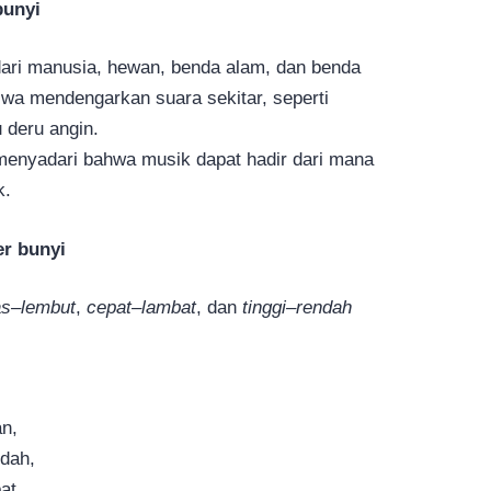
bunyi
dari manusia, hewan, benda alam, dan benda
wa mendengarkan suara sekitar, seperti
 deru angin.
enyadari bahwa musik dapat hadir dari mana
k.
r bunyi
as–lembut
,
cepat–lambat
, dan
tinggi–rendah
an,
ndah,
at.