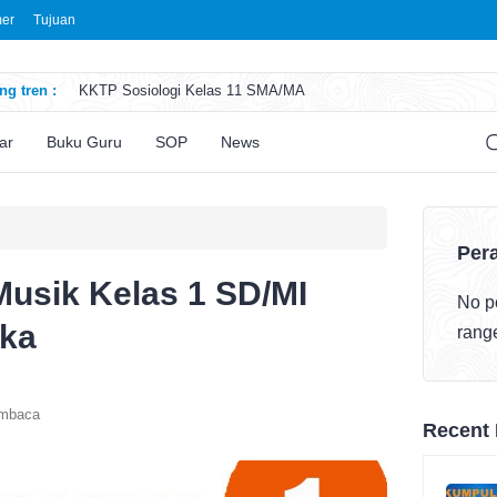
mer
Tujuan
g tren :
KKTP Sosiologi Kelas 11 SMA/MA
ATP Seni Rupa Kelas 11 SMA/MA
ATP Sosiologi Kelas 11 SMA/MA
ar
Buku Guru
SOP
News
ATP Seni Teater Kelas 11 SMA/MA
ATP Sosiologi Kelas 10 SMA/MA
Pera
Musik Kelas 1 SD/MI
No po
eka
rang
embaca
Recent 