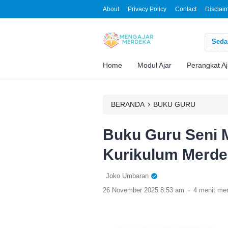
About
Privacy Policy
Contact
Disclai
Sedan
Home
Modul Ajar
Perangkat Aj
›
BERANDA
BUKU GURU
Buku Guru Seni 
Kurikulum Merd
Joko Umbaran
.
26 November 2025 8:53 am
4 menit m