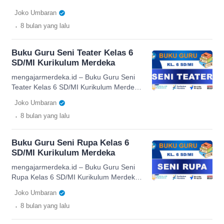
speaking, reading, hingga writing.
Kurikulum Merdeka hadir sebagai
Joko Umbaran
Selaras dengan […]
panduan komprehensif bagi pendidik
.
8 bulan
yang lalu
untuk melaksanakan pembelajaran yang
lebih mendalam dan terarah. Dengan
mengacu pada CP terbaru, buku ini
Buku Guru Seni Teater Kelas 6
menyajikan alur pembelajaran yang
SD/MI Kurikulum Merdeka
menekankan proses berpikir kritis,
analitis, dan kreatif. Pendekatan deep
mengajarmerdeka.id – Buku Guru Seni
learning dalam buku ini membantu guru
Teater Kelas 6 SD/MI Kurikulum Merdeka
merancang pengalaman belajar yang
disusun sebagai panduan komprehensif
Joko Umbaran
[…]
bagi pendidik dalam mengelola
.
8 bulan
yang lalu
pembelajaran seni peran secara
sistematis. Dengan mengacu pada
Capaian Pembelajaran terbaru, buku ini
Buku Guru Seni Rupa Kelas 6
membantu guru menghadirkan proses
SD/MI Kurikulum Merdeka
belajar yang lebih mendalam, kreatif,
dan relevan. Pendekatan deep learning
mengajarmerdeka.id – Buku Guru Seni
yang diusung di dalamnya mendorong
Rupa Kelas 6 SD/MI Kurikulum Merdeka
peserta didik untuk memahami […]
dirancang sebagai panduan
Joko Umbaran
komprehensif bagi pendidik dalam
.
8 bulan
yang lalu
mengembangkan pembelajaran seni
yang kreatif dan bermakna. Melalui