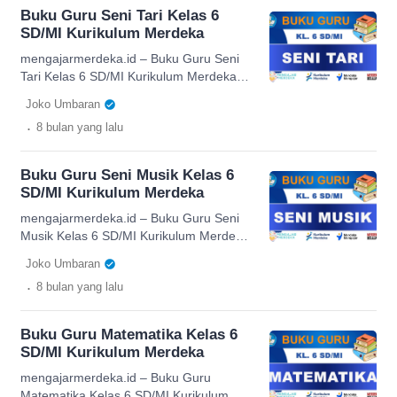
pendekatan deep learning, buku ini
Buku Guru Seni Tari Kelas 6
mendorong peserta didik untuk
SD/MI Kurikulum Merdeka
mengeksplorasi konsep seni rupa secara
mendalam, mulai dari pemahaman
mengajarmerdeka.id – Buku Guru Seni
visual, teknik berkarya, hingga apresiasi
Tari Kelas 6 SD/MI Kurikulum Merdeka
terhadap karya seni. Konten dalam buku
dirancang sebagai panduan resmi bagi
Joko Umbaran
[…]
pendidik dalam mengembangkan proses
.
8 bulan
yang lalu
pembelajaran yang lebih mendalam,
kreatif, dan berpihak pada peserta didik.
Melalui pendekatan deep learning, buku
Buku Guru Seni Musik Kelas 6
ini membantu guru menggali potensi
SD/MI Kurikulum Merdeka
siswa melalui kegiatan apresiasi,
eksplorasi gerak, serta penciptaan karya
mengajarmerdeka.id – Buku Guru Seni
tari yang relevan dengan perkembangan
Musik Kelas 6 SD/MI Kurikulum Merdeka
mereka. […]
disusun sebagai panduan komprehensif
Joko Umbaran
bagi pendidik dalam mengelola proses
.
8 bulan
yang lalu
pembelajaran yang kreatif dan
bermakna. Dengan pendekatan deep
learning, buku ini membantu guru
Buku Guru Matematika Kelas 6
menggali potensi musikal peserta didik
SD/MI Kurikulum Merdeka
melalui aktivitas praktik, eksplorasi, dan
refleksi yang terarah. Konten di
mengajarmerdeka.id – Buku Guru
dalamnya telah disesuaikan dengan
Matematika Kelas 6 SD/MI Kurikulum