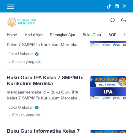
buku guru
Buku Guru IPS Kelas 7 SMP/MTs
Kurikulum Merdeka
Home
Modul Ajar
Perangkat Ajar
Buku Guru
SOP
New
mengajarmerdeka.id – Buku Guru IPS
Kelas 7 SMP/MTs Kurikulum Merdeka
dirancang sebagai panduan
Joko Umbaran
komprehensif bagi pendidik dalam
.
8 bulan
yang lalu
melaksanakan pembelajaran yang
terarah, kontekstual, dan berorientasi
pada pemahaman mendalam. Dengan
Buku Guru IPA Kelas 7 SMP/MTs
mengintegrasikan pendekatan deep
Kurikulum Merdeka
learning, buku ini membantu guru
mengembangkan kegiatan belajar yang
mengajarmerdeka.id – Buku Guru IPA
mendorong peserta didik untuk berpikir
Kelas 7 SMP/MTs Kurikulum Merdeka
kritis, memahami konsep secara utuh,
menjadi salah satu perangkat penting
Joko Umbaran
serta mengaitkan materi dengan
dalam pelaksanaan pembelajaran sains
.
8 bulan
yang lalu
kehidupan […]
yang komprehensif. Dengan pendekatan
deep learning dan acuan pada Capaian
Pembelajaran terbaru, buku ini
Buku Guru Informatika Kelas 7