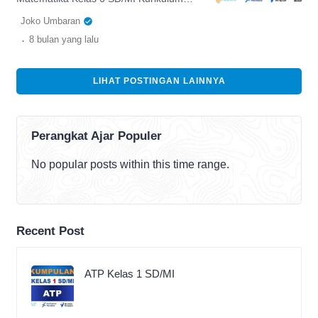
Capaian Pembelajaran terbaru […]
Merdeka hadir sebagai panduan
Joko Umbaran
terstruktur bagi pendidik dalam
.
8 bulan
yang lalu
menerapkan pembelajaran yang
mendalam dan bermakna. Dengan
mengusung pendekatan deep learning,
LIHAT POSTINGAN LAINNYA
buku ini mendorong guru untuk
mengembangkan aktivitas kelas yang
mengutamakan pemahaman konsep,
penalaran, serta kemampuan
Perangkat Ajar Populer
memecahkan masalah secara
sistematis. Konten dalam buku disusun
No popular posts within this time range.
selaras dengan Capaian Pembelajaran
[…]
Recent Post
ATP Kelas 1 SD/MI