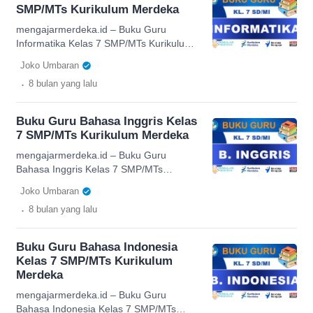
dirancang untuk membantu guru
SMP/MTs Kurikulum Merdeka
membangun proses belajar yang
berfokus pada pemahaman mendalam,
mengajarmerdeka.id – Buku Guru
bukan sekadar hafalan konsep. Di dalam
Informatika Kelas 7 SMP/MTs Kurikulum
buku ini, guru mendapatkan […]
Merdeka menjadi panduan utama bagi
Joko Umbaran
pendidik dalam mengelola proses
.
8 bulan
yang lalu
pembelajaran yang lebih inovatif dan
adaptif. Melalui pendekatan deep
learning, buku ini mendorong peserta
Buku Guru Bahasa Inggris Kelas
didik untuk tidak hanya memahami
7 SMP/MTs Kurikulum Merdeka
konsep awal, tetapi juga mampu
menerapkan, menganalisis, serta
mengajarmerdeka.id – Buku Guru
mengevaluasi informasi secara
Bahasa Inggris Kelas 7 SMP/MTs
mendalam. Materi yang disajikan telah
Kurikulum Merdeka disusun sebagai
Joko Umbaran
disesuaikan dengan […]
panduan komprehensif bagi pendidik
.
8 bulan
yang lalu
dalam melaksanakan pembelajaran yang
aktif, komunikatif, dan berorientasi pada
pemahaman mendalam. Dengan
Buku Guru Bahasa Indonesia
pendekatan deep learning, buku ini
Kelas 7 SMP/MTs Kurikulum
membantu guru mengarahkan peserta
Merdeka
didik agar mampu mengembangkan
keterampilan berbahasa secara
mengajarmerdeka.id – Buku Guru
terintegrasi, mulai dari listening,
Bahasa Indonesia Kelas 7 SMP/MTs