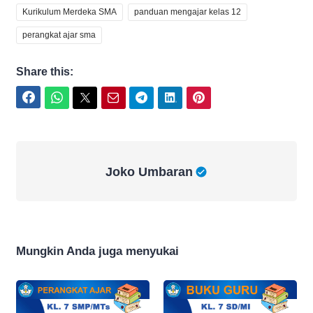
Kurikulum Merdeka SMA
panduan mengajar kelas 12
perangkat ajar sma
Share this:
Facebook
WhatsApp
Twitter
Email
Telegram
LinkedIn
Pinterest
Joko Umbaran
Joko Umbaran
Mungkin Anda juga menyukai