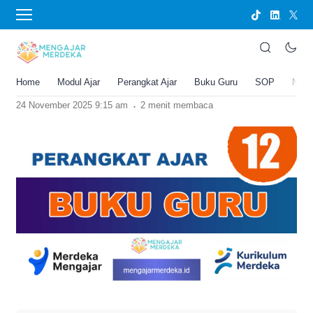
›
BERANDA
BUKU GURU
Buku Guru Kelas 12 SMA/MA Kurikulum
Merdeka Semua Mapel
Home
Modul Ajar
Perangkat Ajar
Buku Guru
SOP
New
Joko Umbaran
.
24 November 2025 9:15 am
2 menit membaca