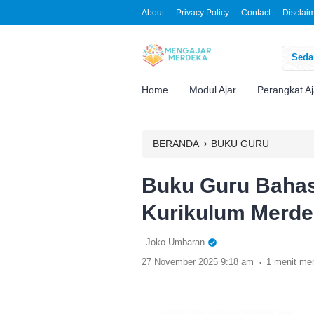
About
Privacy Policy
Contact
Disclai
Sedan
Home
Modul Ajar
Perangkat Aj
›
BERANDA
BUKU GURU
Buku Guru Bahasa
Kurikulum Merd
Joko Umbaran
.
27 November 2025 9:18 am
1 menit m