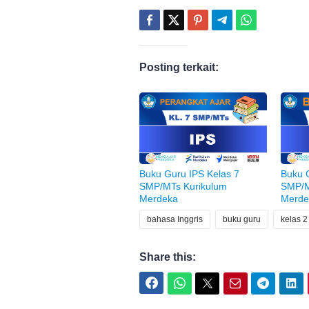
Posting terkait:
Buku Guru IPS Kelas 7
Buku G
SMP/MTs Kurikulum
SMP/M
Merdeka
Merde
bahasa Inggris
buku guru
kelas 
Share this:
Facebook
WhatsApp
Twitter
Email
Telegram
LinkedIn