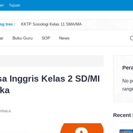
mer
Tujuan
g tren :
KKTP Sosiologi Kelas 11 SMA/MA
ATP Seni Rupa Kelas 11 SMA/MA
ATP Sosiologi Kelas 11 SMA/MA
ar
Buku Guru
SOP
News
ATP Seni Teater Kelas 11 SMA/MA
ATP Sosiologi Kelas 10 SMA/MA
Pera
 Inggris Kelas 2 SD/MI
No po
eka
rang
embaca
Recent 