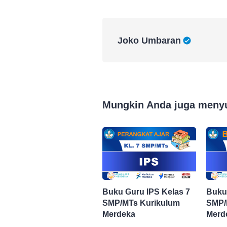
Joko Umbaran
Joko Umbaran
Mungkin Anda juga meny
Buku Guru IPS Kelas 7
Buku
SMP/MTs Kurikulum
SMP/
Merdeka
Merd