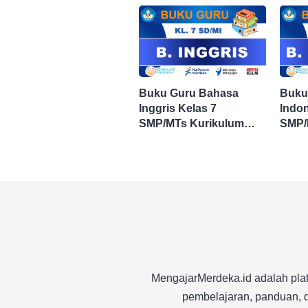
Buku Guru Bahasa
Buku
Inggris Kelas 7
Indon
SMP/MTs Kurikulum
SMP/
Merdeka
Merd
MengajarMerdeka.id adalah plat
pembelajaran, panduan, d