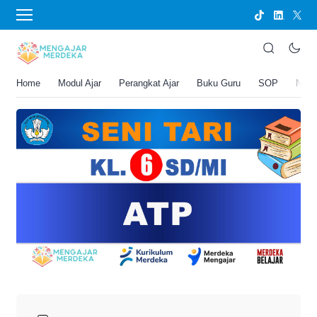
›
BERANDA
PERANGKAT AJAR
ATP Seni Tari Kelas 6 SD/MI
Joko Umbaran
Home
Modul Ajar
Perangkat Ajar
Buku Guru
SOP
New
.
23 Mei 2026 11:27 am
6 menit membaca