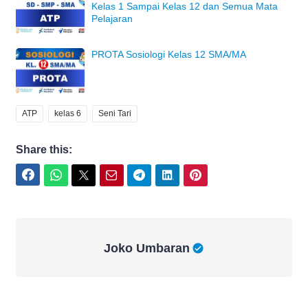
Kelas 1 Sampai Kelas 12 dan Semua Mata
Pelajaran
PROTA Sosiologi Kelas 12 SMA/MA
ATP
kelas 6
Seni Tari
Share this:
Facebook
WhatsApp
Twitter
Email
Telegram
LinkedIn
Pinterest
Joko Umbaran
Joko Umbaran