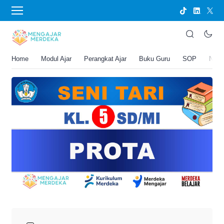
›
BERANDA
PERANGKAT AJAR
PROTA Seni Tari Kelas 5 SD/MI
Joko Umbaran
Home
Modul Ajar
Perangkat Ajar
Buku Guru
SOP
New
.
22 Mei 2026 10:06 am
4 menit membaca