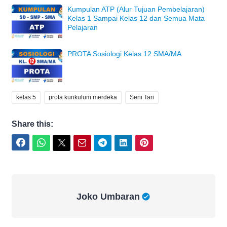
Kumpulan ATP (Alur Tujuan Pembelajaran)
Kelas 1 Sampai Kelas 12 dan Semua Mata
Pelajaran
PROTA Sosiologi Kelas 12 SMA/MA
kelas 5
prota kurikulum merdeka
Seni Tari
Share this:
Facebook
WhatsApp
Twitter
Email
Telegram
LinkedIn
Pinterest
Joko Umbaran
Joko Umbaran