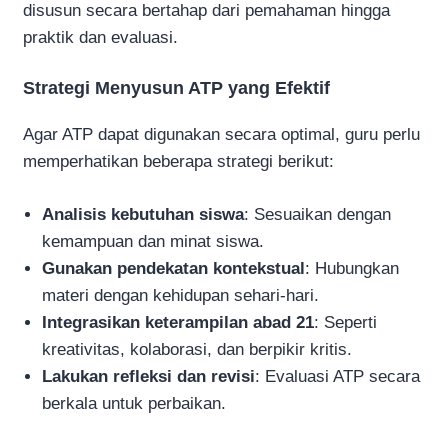
disusun secara bertahap dari pemahaman hingga
praktik dan evaluasi.
Strategi Menyusun ATP yang Efektif
Agar ATP dapat digunakan secara optimal, guru perlu
memperhatikan beberapa strategi berikut:
Analisis kebutuhan siswa
: Sesuaikan dengan
kemampuan dan minat siswa.
Gunakan pendekatan kontekstual
: Hubungkan
materi dengan kehidupan sehari-hari.
Integrasikan keterampilan abad 21
: Seperti
kreativitas, kolaborasi, dan berpikir kritis.
Lakukan refleksi dan revisi
: Evaluasi ATP secara
berkala untuk perbaikan.