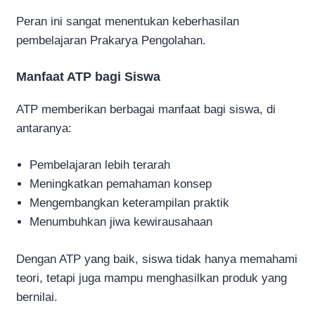
Peran ini sangat menentukan keberhasilan
pembelajaran Prakarya Pengolahan.
Manfaat ATP bagi Siswa
ATP memberikan berbagai manfaat bagi siswa, di
antaranya:
Pembelajaran lebih terarah
Meningkatkan pemahaman konsep
Mengembangkan keterampilan praktik
Menumbuhkan jiwa kewirausahaan
Dengan ATP yang baik, siswa tidak hanya memahami
teori, tetapi juga mampu menghasilkan produk yang
bernilai.