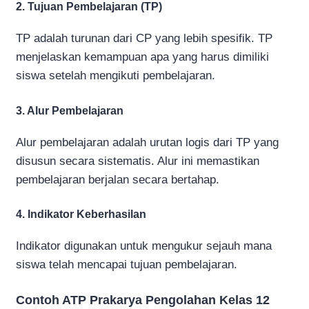
2. Tujuan Pembelajaran (TP)
TP adalah turunan dari CP yang lebih spesifik. TP
menjelaskan kemampuan apa yang harus dimiliki
siswa setelah mengikuti pembelajaran.
3. Alur Pembelajaran
Alur pembelajaran adalah urutan logis dari TP yang
disusun secara sistematis. Alur ini memastikan
pembelajaran berjalan secara bertahap.
4. Indikator Keberhasilan
Indikator digunakan untuk mengukur sejauh mana
siswa telah mencapai tujuan pembelajaran.
Contoh ATP Prakarya Pengolahan Kelas 12