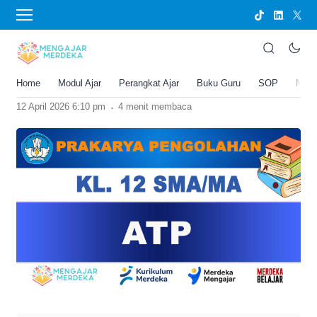
›
BERANDA
PERANGKAT AJAR
ATP Prakarya Pengolahan Kelas 12
SMA/MA
Home
Modul Ajar
Perangkat Ajar
Buku Guru
SOP
New
Joko Umbaran
.
12 April 2026 6:10 pm
4 menit membaca