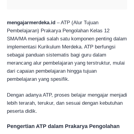
mengajarmerdeka.id
– ATP (Alur Tujuan
Pembelajaran) Prakarya Pengolahan Kelas 12
SMA/MA menjadi salah satu komponen penting dalam
implementasi Kurikulum Merdeka. ATP berfungsi
sebagai panduan sistematis bagi guru dalam
merancang alur pembelajaran yang terstruktur, mulai
dari capaian pembelajaran hingga tujuan
pembelajaran yang spesifik.
Dengan adanya ATP, proses belajar mengajar menjadi
lebih terarah, terukur, dan sesuai dengan kebutuhan
peserta didik.
Pengertian ATP dalam Prakarya Pengolahan