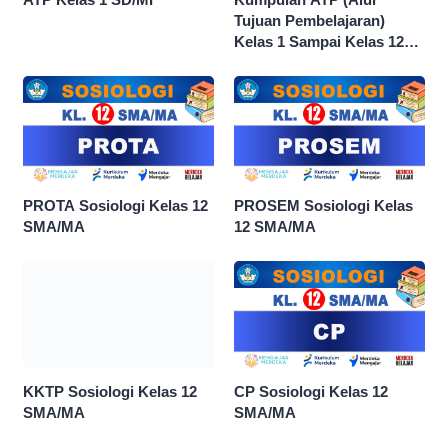
Tujuan Pembelajaran)
Kelas 1 Sampai Kelas 12
dan Semua Mata Pelajaran
PROTA Sosiologi Kelas 12
PROSEM Sosiologi Kelas
SMA/MA
12 SMA/MA
KKTP Sosiologi Kelas 12
CP Sosiologi Kelas 12
SMA/MA
SMA/MA