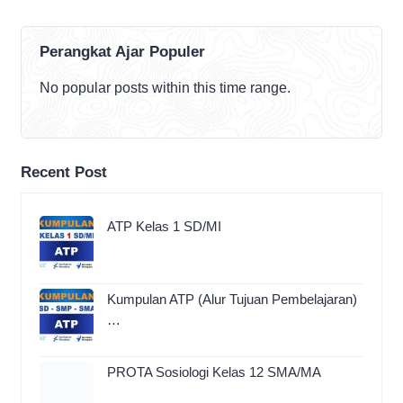
Perangkat Ajar Populer
No popular posts within this time range.
Recent Post
ATP Kelas 1 SD/MI
Kumpulan ATP (Alur Tujuan Pembelajaran)
…
PROTA Sosiologi Kelas 12 SMA/MA