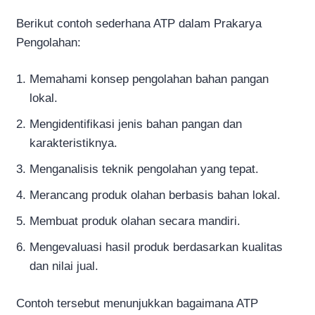
Berikut contoh sederhana ATP dalam Prakarya
Pengolahan:
Memahami konsep pengolahan bahan pangan
lokal.
Mengidentifikasi jenis bahan pangan dan
karakteristiknya.
Menganalisis teknik pengolahan yang tepat.
Merancang produk olahan berbasis bahan lokal.
Membuat produk olahan secara mandiri.
Mengevaluasi hasil produk berdasarkan kualitas
dan nilai jual.
Contoh tersebut menunjukkan bagaimana ATP