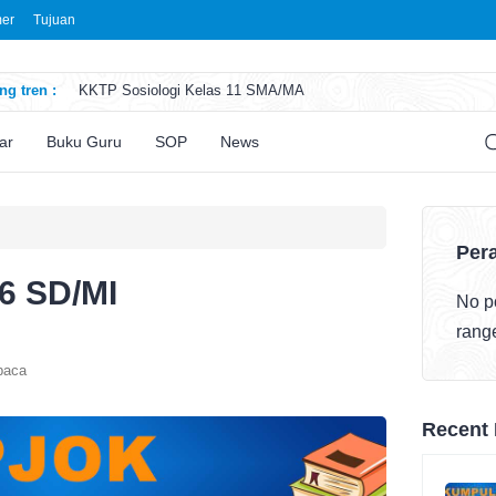
mer
Tujuan
g tren :
KKTP Sosiologi Kelas 11 SMA/MA
ATP Seni Rupa Kelas 11 SMA/MA
ATP Sosiologi Kelas 11 SMA/MA
ar
Buku Guru
SOP
News
ATP Seni Teater Kelas 11 SMA/MA
ATP Sosiologi Kelas 10 SMA/MA
Pera
6 SD/MI
No po
rang
baca
Recent 