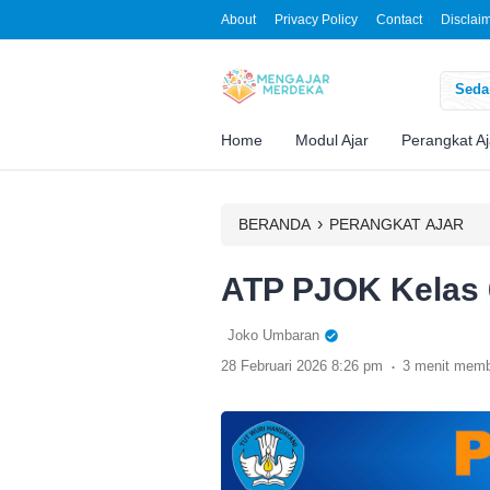
About
Privacy Policy
Contact
Disclai
Sedan
Home
Modul Ajar
Perangkat Aj
›
BERANDA
PERANGKAT AJAR
ATP PJOK Kelas 
Joko Umbaran
.
28 Februari 2026 8:26 pm
3 menit mem