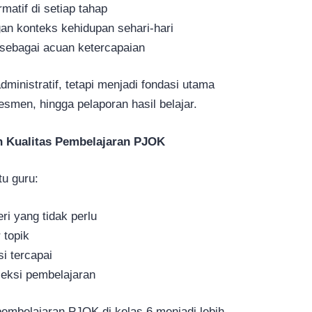
atif di setiap tahap
n konteks kehidupan sehari-hari
ebagai acuan ketercapaian
ministratif, tetapi menjadi fondasi utama
smen, hingga pelaporan hasil belajar.
 Kualitas Pembelajaran PJOK
u guru:
i yang tidak perlu
 topik
 tercapai
eksi pembelajaran
embelajaran PJOK di kelas 6 menjadi lebih