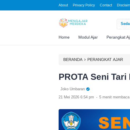
About
Privacy Policy
Contact
Disclai
Sedan
Home
Modul Ajar
Perangkat Aj
›
BERANDA
PERANGKAT AJAR
PROTA Seni Tari 
Joko Umbaran
.
21 Mei 2026 6:54 pm
5 menit membaca