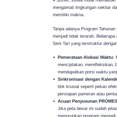
4 SD/MI, siswa mulai memasuk
mengamati lingkungan sekitar d
memiliki makna.
Tanpa adanya Program Tahunan y
menjadi tidak terarah. Beberap
Seni Tari yang terstruktur dengan
Pemerataan Alokasi Waktu:
M
menciptakan, merefleksikan, be
mendapatkan porsi waktu yang
Sinkronisasi dengan Kalend
titik krusial seperti pekan efe
persiapan pameran atau pentas
Acuan Penyusunan PROMES 
Jika peta besar ini sudah jel
menurunkan program menjad