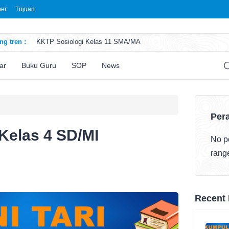
mer
Tujuan
g tren :
KKTP Sosiologi Kelas 11 SMA/MA
ATP Seni Rupa Kelas 11 SMA/MA
ATP Sosiologi Kelas 11 SMA/MA
ar
Buku Guru
SOP
News
ATP Seni Teater Kelas 11 SMA/MA
ATP Sosiologi Kelas 10 SMA/MA
Pera
Kelas 4 SD/MI
No po
rang
Recent 