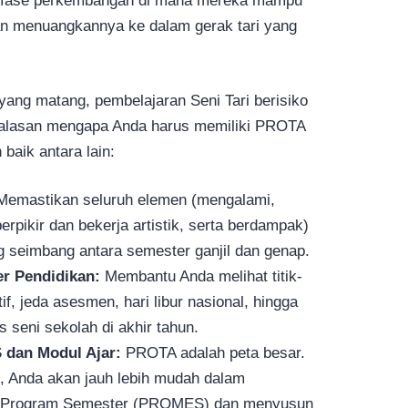
i fase perkembangan di mana mereka mampu
an menuangkannya ke dalam gerak tari yang
ang matang, pembelajaran Seni Tari berisiko
a alasan mengapa Anda harus memiliki PROTA
 baik antara lain:
emastikan seluruh elemen (mengalami,
rpikir dan bekerja artistik, serta berdampak)
 seimbang antara semester ganjil dan genap.
er Pendidikan:
Membantu Anda melihat titik-
ktif, jeda asesmen, hari libur nasional, hingga
 seni sekolah di akhir tahun.
dan Modul Ajar:
PROTA adalah peta besar.
as, Anda akan jauh lebih mudah dalam
i Program Semester (PROMES) dan menyusun