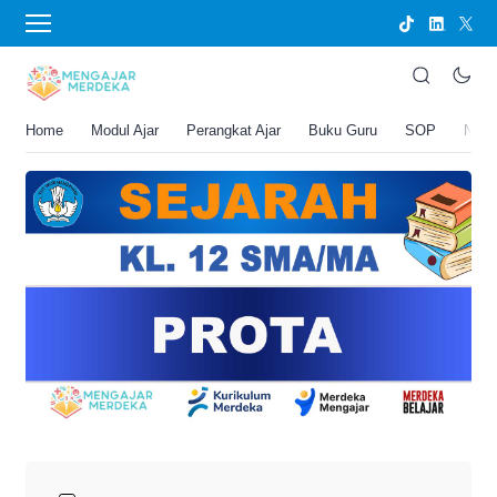
›
BERANDA
PERANGKAT AJAR
PROTA Sejarah Kelas 12 SMA/MA
Joko Umbaran
Home
Modul Ajar
Perangkat Ajar
Buku Guru
SOP
New
.
16 April 2026 9:44 am
5 menit membaca