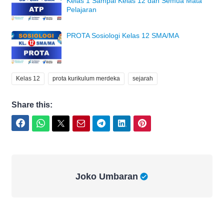
Kelas 1 Sampai Kelas 12 dan Semua Mata
Pelajaran
PROTA Sosiologi Kelas 12 SMA/MA
Kelas 12
prota kurikulum merdeka
sejarah
Share this:
Facebook
WhatsApp
Twitter
Email
Telegram
LinkedIn
Pinterest
Joko Umbaran
Joko Umbaran