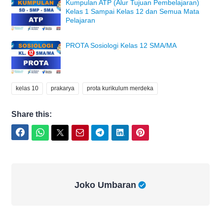
Kumpulan ATP (Alur Tujuan Pembelajaran)
Kelas 1 Sampai Kelas 12 dan Semua Mata
Pelajaran
PROTA Sosiologi Kelas 12 SMA/MA
kelas 10
prakarya
prota kurikulum merdeka
Share this:
Facebook
WhatsApp
Twitter
Email
Telegram
LinkedIn
Pinterest
Joko Umbaran
Joko Umbaran