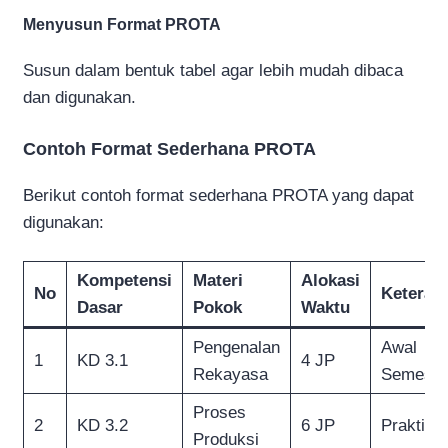
Menyusun Format PROTA
Susun dalam bentuk tabel agar lebih mudah dibaca
dan digunakan.
Contoh Format Sederhana PROTA
Berikut contoh format sederhana PROTA yang dapat
digunakan:
Kompetensi
Materi
Alokasi
No
Keteran
Dasar
Pokok
Waktu
Pengenalan
Awal
1
KD 3.1
4 JP
Rekayasa
Semeste
Proses
2
KD 3.2
6 JP
Praktik
Produksi