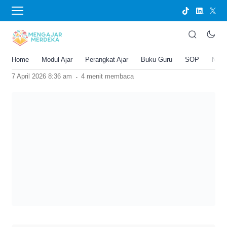
›
BERANDA
PERANGKAT AJAR
PROTA Prakarya Rekayasa Kelas 10
SMA/MA
Home
Modul Ajar
Perangkat Ajar
Buku Guru
SOP
New
Joko Umbaran
.
7 April 2026 8:36 am
4 menit membaca