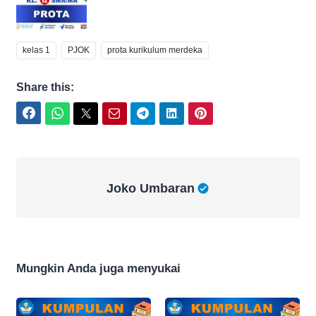
kelas 1
PJOK
prota kurikulum merdeka
Share this:
Facebook
WhatsApp
Twitter
Email
Telegram
LinkedIn
Pinterest
Joko Umbaran
Joko Umbaran
Mungkin Anda juga menyukai