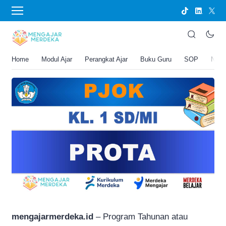
›
BERANDA
PERANGKAT AJAR
PROTA PJOK Kelas 1 SD/MI
Joko Umbaran
Home
Modul Ajar
Perangkat Ajar
Buku Guru
SOP
New
.
22 Februari 2026 7:27 pm
1 menit membaca
mengajarmerdeka.id
– Program Tahunan atau