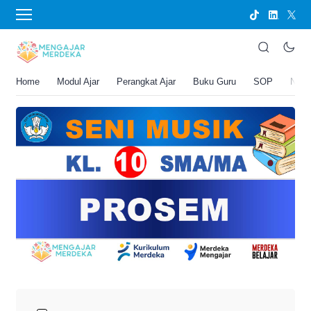
›
BERANDA
PERANGKAT AJAR
PROSEM Seni Musik Kelas 10 SMA/MA
Joko Umbaran
Home
Modul Ajar
Perangkat Ajar
Buku Guru
SOP
New
.
26 April 2026 12:09 pm
4 menit membaca