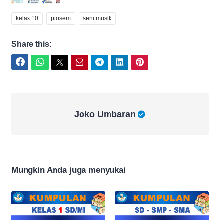
kelas 10
prosem
seni musik
Share this:
Facebook
WhatsApp
Twitter
Email
Telegram
LinkedIn
Pinterest
Joko Umbaran
Joko Umbaran
Mungkin Anda juga menyukai