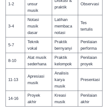
Diskusi &
1-2
unsur
Observasi
praktik
musik
Notasi
Latihan
Tes
3-4
musik
membaca
tertulis
dasar
notasi
Teknik
Praktik
Penilaian
5-7
vokal
bernyanyi
performa
Alat musik
Praktik
Penilaian
8-10
sederhana
kelompok
proyek
Analisis
Apresiasi
11-13
karya
Presentasi
musik
musik
Proyek
Kreasi
Penilaian
14-16
akhir
musik
akhir