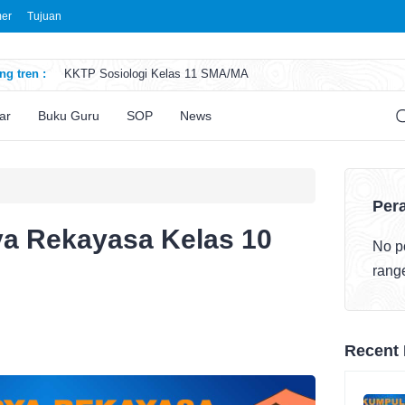
mer
Tujuan
g tren :
KKTP Sosiologi Kelas 11 SMA/MA
ATP Seni Rupa Kelas 11 SMA/MA
ATP Sosiologi Kelas 11 SMA/MA
ar
Buku Guru
SOP
News
ATP Seni Teater Kelas 11 SMA/MA
ATP Sosiologi Kelas 10 SMA/MA
Pera
a Rekayasa Kelas 10
No po
rang
Recent 