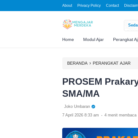
About
Privacy Policy
Contact
Disclai
Sedan
Home
Modul Ajar
Perangkat Aj
›
BERANDA
PERANGKAT AJAR
PROSEM Prakary
SMA/MA
Joko Umbaran
.
7 April 2026 8:33 am
4 menit membaca