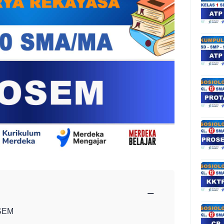
−
SEM