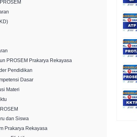
m PROSEM
jaran
(KD)
aran
sun PROSEM Prakarya Rekayasa
der Pendidikan
ompetensi Dasar
si Materi
ktu
 PROSEM
ru dan Siswa
 Prakarya Rekayasa