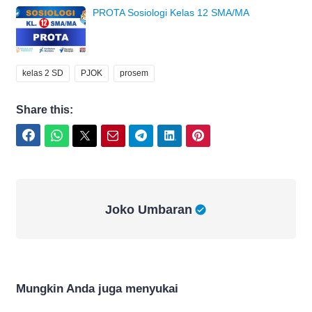
PROTA Sosiologi Kelas 12 SMA/MA
kelas 2 SD
PJOK
prosem
Share this:
Facebook
WhatsApp
Twitter
Email
Telegram
LinkedIn
Pinterest
Joko Umbaran
Joko Umbaran
Mungkin Anda juga menyukai