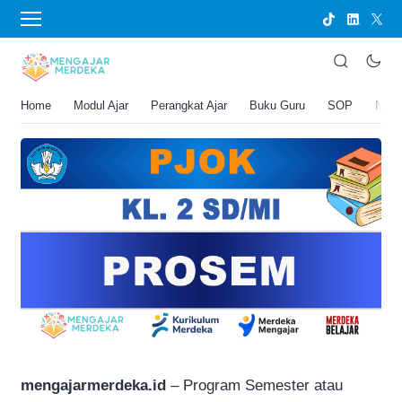
›
BERANDA
PERANGKAT AJAR
PROSEM PJOK Kelas 2 SD/MI
Joko Umbaran
Home
Modul Ajar
Perangkat Ajar
Buku Guru
SOP
New
.
23 Februari 2026 12:39 pm
2 menit membaca
mengajarmerdeka.id
– Program Semester atau