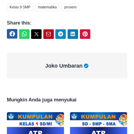
Kelas 9 SMP
matematika
prosem
Share this:
Facebook
WhatsApp
Twitter
Email
Telegram
LinkedIn
Pinterest
Joko Umbaran
Joko Umbaran
Mungkin Anda juga menyukai