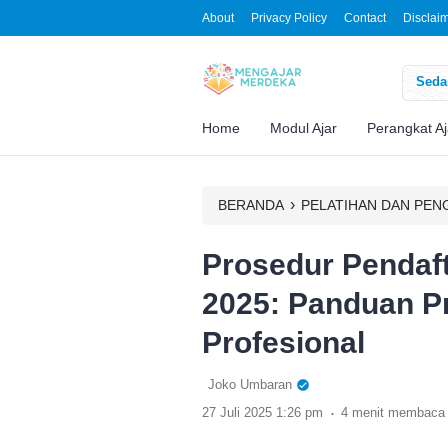
About
Privacy Policy
Contact
Disclai
Sedan
Home
Modul Ajar
Perangkat Aj
›
BERANDA
PELATIHAN DAN PE
Prosedur Pendaf
2025: Panduan Pr
Profesional
Joko Umbaran
.
27 Juli 2025 1:26 pm
4 menit membaca