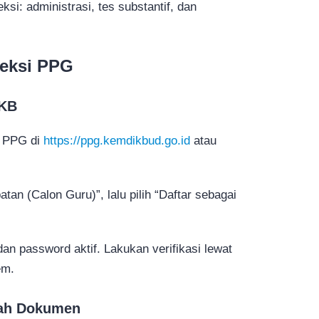
ksi: administrasi, tes substantif, dan
leksi PPG
PKB
n PPG di
https://ppg.kemdikbud.go.id
atau
tan (Calon Guru)”, lalu pilih “Daftar sebagai
an password aktif. Lakukan verifikasi lewat
em.
gah Dokumen