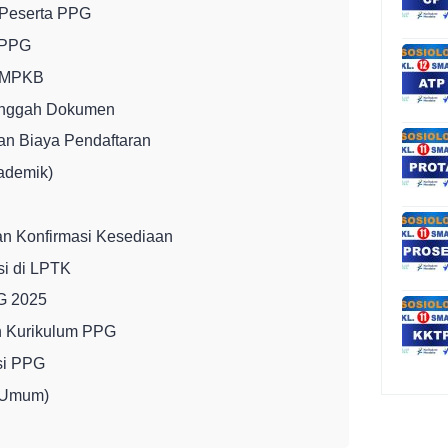
 Peserta PPG
 PPG
SIMPKB
Unggah Dokumen
dan Biaya Pendaftaran
kademik)
n Konfirmasi Kesediaan
si di LPTK
G 2025
an Kurikulum PPG
si PPG
 Umum)