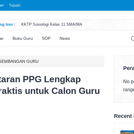
mer
Tujuan
g tren :
KKTP Sosiologi Kelas 11 SMA/MA
ATP Seni Rupa Kelas 11 SMA/MA
ATP Sosiologi Kelas 11 SMA/MA
ar
Buku Guru
SOP
News
ATP Seni Teater Kelas 11 SMA/MA
ATP Sosiologi Kelas 10 SMA/MA
NGEMBANGAN GURU
Pera
taran PPG Lengkap
No po
aktis untuk Calon Guru
rang
Recent 