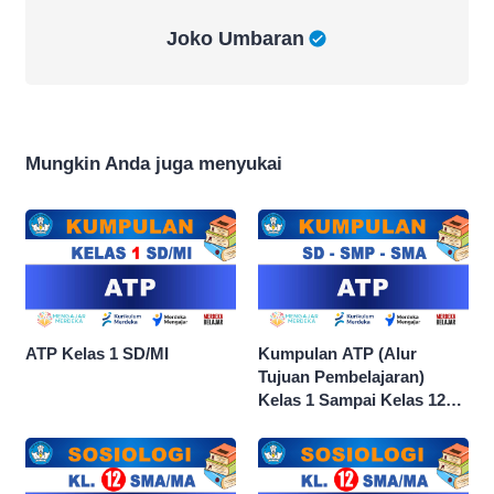
Joko Umbaran
Joko Umbaran
Mungkin Anda juga menyukai
ATP Kelas 1 SD/MI
Kumpulan ATP (Alur
Tujuan Pembelajaran)
Kelas 1 Sampai Kelas 12
dan Semua Mata Pelajaran