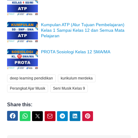
Kumpulan ATP (Alur Tujuan Pembelajaran)
Kelas 1 Sampai Kelas 12 dan Semua Mata
Pelajaran
PROTA Sosiologi Kelas 12 SMA/MA
deep learning pendidikan
kurikulum merdeka
Perangkat Ajar Musik
Seni Musik Kelas 9
Share this:
Facebook
WhatsApp
Twitter
Email
Telegram
LinkedIn
Pinterest