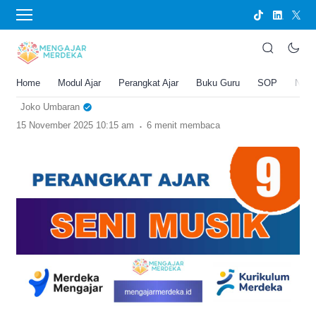
›
BERANDA
PERANGKAT AJAR
Perangkat Ajar Seni Musik Kelas 9
SMP/MTs Deep Learning Kurikulum
Merdeka
Home
Modul Ajar
Perangkat Ajar
Buku Guru
SOP
New
Joko Umbaran
.
15 November 2025 10:15 am
6 menit membaca