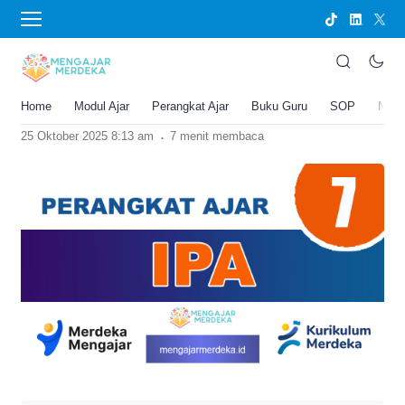
›
BERANDA
UNCATEGORIZED
Perangkat Ajar IPA Deep Learning Kelas 7
SMP/MTs Kurikulum Merdeka
Home
Modul Ajar
Perangkat Ajar
Buku Guru
SOP
New
Joko Umbaran
.
25 Oktober 2025 8:13 am
7 menit membaca