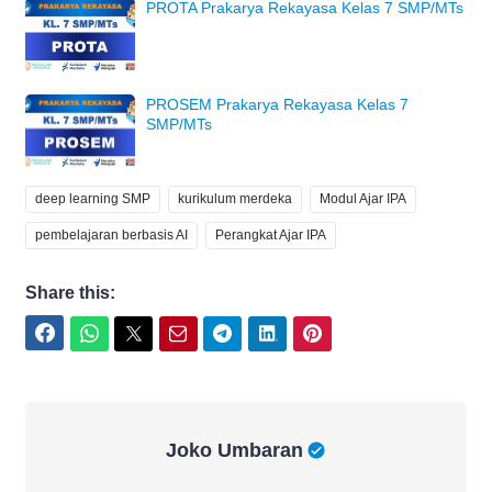
PROTA Prakarya Rekayasa Kelas 7 SMP/MTs
PROSEM Prakarya Rekayasa Kelas 7
SMP/MTs
deep learning SMP
kurikulum merdeka
Modul Ajar IPA
pembelajaran berbasis AI
Perangkat Ajar IPA
Share this:
Facebook
WhatsApp
Twitter
Email
Telegram
LinkedIn
Pinterest
Joko Umbaran
Joko Umbaran