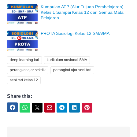
Kumpulan ATP (Alur Tujuan Pembelajaran)
Kelas 1 Sampai Kelas 12 dan Semua Mata
Pelajaran
PROTA Sosiologi Kelas 12 SMA/MA
deep learning tari
kurikulum nasional SMA
perangkat ajar sekdik
perangkat ajar seni tari
seni tari kelas 12
Share this:
Facebook
WhatsApp
Twitter
Email
Telegram
LinkedIn
Pinterest
Joko Umbaran