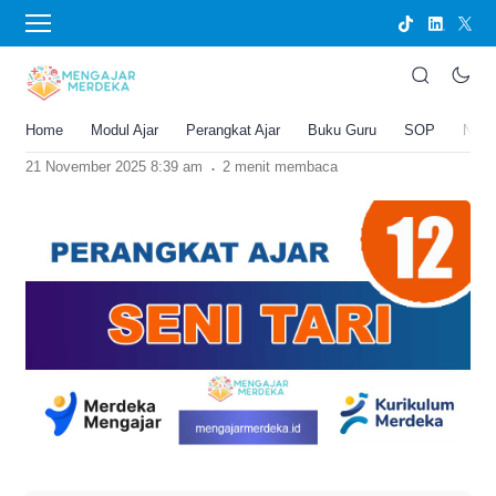
›
BERANDA
PERANGKAT AJAR
Perangkat Ajar Deep Learning Seni Tari
Kelas 12 SMA/MA Kurikulum Nasional
Home
Modul Ajar
Perangkat Ajar
Buku Guru
SOP
New
Joko Umbaran
.
21 November 2025 8:39 am
2 menit membaca