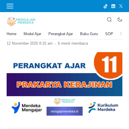
›
BERANDA
PERANGKAT AJAR
Perangkat Ajar Deep Learning Prakarya
Kerajinan Kelas 11 SMA/MA
Home
Modul Ajar
Perangkat Ajar
Buku Guru
SOP
New
Joko Umbaran
.
12 November 2025 8:32 am
6 menit membaca