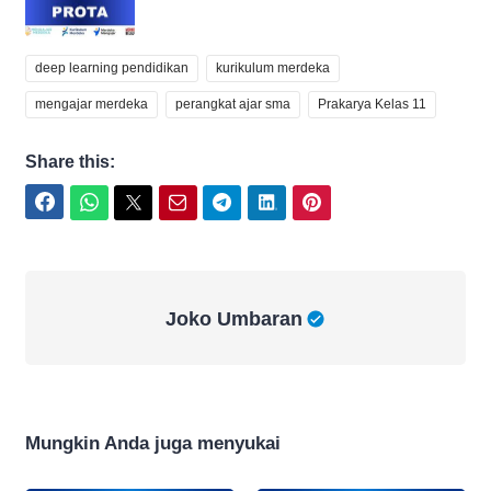
deep learning pendidikan
kurikulum merdeka
mengajar merdeka
perangkat ajar sma
Prakarya Kelas 11
Share this:
Facebook
WhatsApp
Twitter
Email
Telegram
LinkedIn
Pinterest
Joko Umbaran
Joko Umbaran
Mungkin Anda juga menyukai