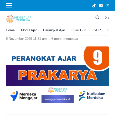
›
BERANDA
PERANGKAT AJAR
Perangkat Ajar Deep Learning Prakarya
Kelas 9 SMP/MTs
Home
Modul Ajar
Perangkat Ajar
Buku Guru
SOP
New
Joko Umbaran
.
8 November 2025 11:31 am
6 menit membaca