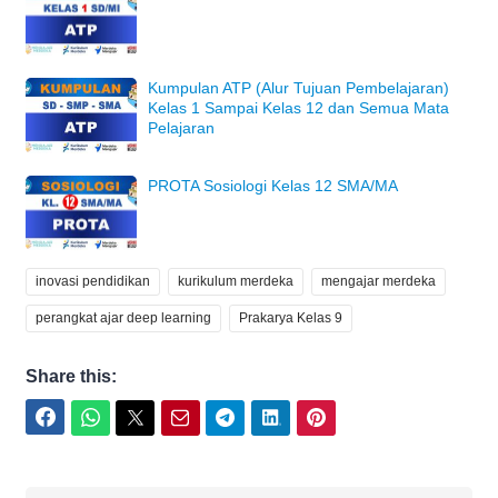
Kumpulan ATP (Alur Tujuan Pembelajaran)
Kelas 1 Sampai Kelas 12 dan Semua Mata
Pelajaran
PROTA Sosiologi Kelas 12 SMA/MA
inovasi pendidikan
kurikulum merdeka
mengajar merdeka
perangkat ajar deep learning
Prakarya Kelas 9
Share this:
Facebook
WhatsApp
Twitter
Email
Telegram
LinkedIn
Pinterest