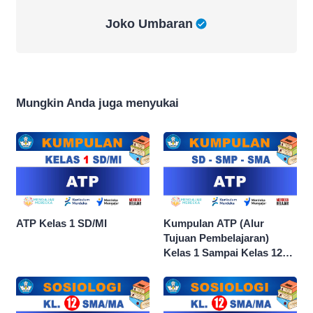
Joko Umbaran
Joko Umbaran
Mungkin Anda juga menyukai
ATP Kelas 1 SD/MI
Kumpulan ATP (Alur
Tujuan Pembelajaran)
Kelas 1 Sampai Kelas 12
dan Semua Mata Pelajaran