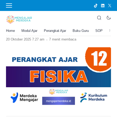
›
BERANDA
PERANGKAT AJAR
Perangkat Ajar Deep Learning Fisika
Kelas 12 SMA/MA Kurikulum Merdeka
Home
Modul Ajar
Perangkat Ajar
Buku Guru
SOP
New
Joko Umbaran
.
20 Oktober 2025 7:27 am
7 menit membaca