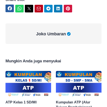
Facebook
WhatsApp
Twitter
Email
Telegram
LinkedIn
Pinterest
Joko Umbaran
Joko Umbaran
Mungkin Anda juga menyukai
ATP Kelas 1 SD/MI
Kumpulan ATP (Alur