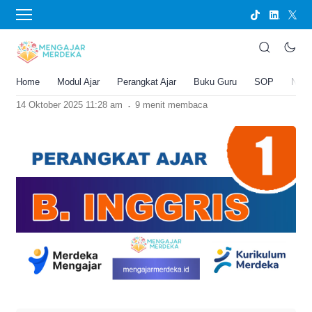
›
BERANDA
PERANGKAT AJAR
Perangkat Ajar Bahasa Inggris Kelas 1
SD/MI Deep Learning
Home
Modul Ajar
Perangkat Ajar
Buku Guru
SOP
New
Joko Umbaran
.
14 Oktober 2025 11:28 am
9 menit membaca