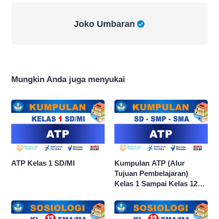
Joko Umbaran
Joko Umbaran
Mungkin Anda juga menyukai
ATP Kelas 1 SD/MI
Kumpulan ATP (Alur
Tujuan Pembelajaran)
Kelas 1 Sampai Kelas 12
dan Semua Mata Pelajaran