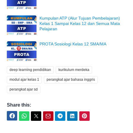
Kumpulan ATP (Alur Tujuan Pembelajaran)
Kelas 1 Sampai Kelas 12 dan Semua Mata
Pelajaran
PROTA Sosiologi Kelas 12 SMA/MA
deep learning pendidikan
kurikulum merdeka
modul ajar kelas 1
perangkat ajar bahasa inggris
perangkat ajar sd
Share this:
Facebook
WhatsApp
Twitter
Email
Telegram
LinkedIn
Pinterest