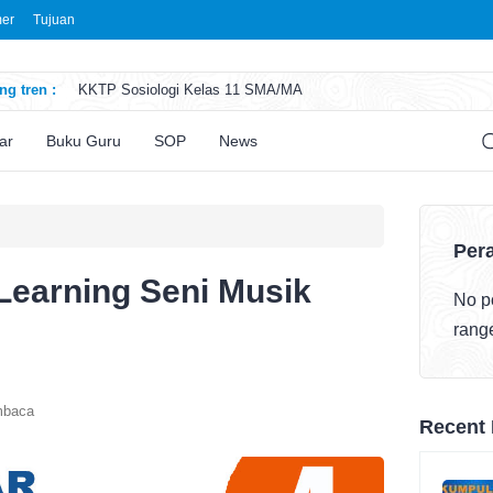
mer
Tujuan
g tren :
KKTP Sosiologi Kelas 11 SMA/MA
ATP Seni Rupa Kelas 11 SMA/MA
ATP Sosiologi Kelas 11 SMA/MA
ar
Buku Guru
SOP
News
ATP Seni Teater Kelas 11 SMA/MA
ATP Sosiologi Kelas 10 SMA/MA
Pera
Learning Seni Musik
No po
rang
mbaca
Recent 