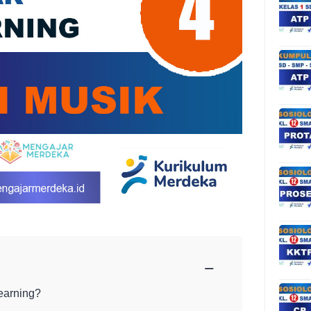
−
earning?