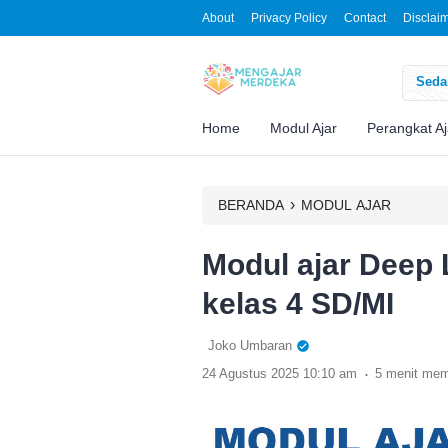
About
Privacy Policy
Contact
Disclai
Sedan
Home
Modul Ajar
Perangkat Aj
›
BERANDA
MODUL AJAR
Modul ajar Deep 
kelas 4 SD/MI
Joko Umbaran
.
24 Agustus 2025 10:10 am
5 menit me